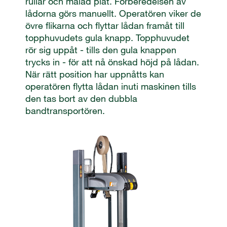
rullar och målad plåt. Förberedelsen av
lådorna görs manuellt. Operatören viker de
övre flikarna och flyttar lådan framåt till
topphuvudets gula knapp. Topphuvudet
rör sig uppåt - tills den gula knappen
trycks in - för att nå önskad höjd på lådan.
När rätt position har uppnåtts kan
operatören flytta lådan inuti maskinen tills
den tas bort av den dubbla
bandtransportören.