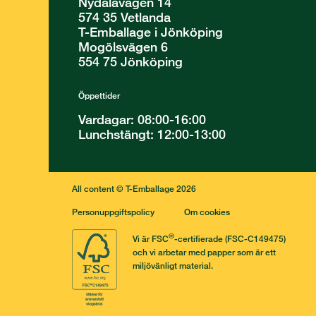
Nydalavägen 14
574 35 Vetlanda
T-Emballage i Jönköping
Mogölsvägen 6
554 75 Jönköping
Öppettider
Vardagar: 08:00-16:00
Lunchstängt: 12:00-13:00
All content © T-Emballage 2026
Personuppgiftspolicy
Om cookies
®
Vi är FSC
-certifierade (FSC-C149475)
och vi arbetar med papper som är ett
miljövänligt material.