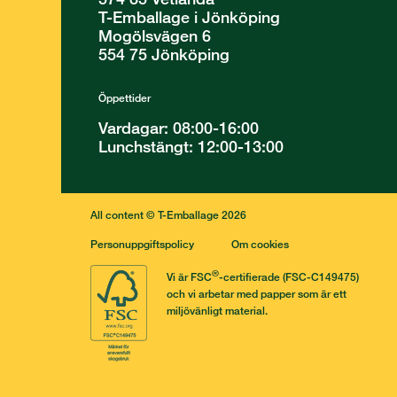
T-Emballage i Jönköping
Mogölsvägen 6
554 75 Jönköping
Öppettider
Vardagar: 08:00-16:00
Lunchstängt: 12:00-13:00
All content © T-Emballage 2026
Personuppgiftspolicy
Om cookies
®
Vi är FSC
-certifierade (FSC-C149475)
och vi arbetar med papper som är ett
miljövänligt material.