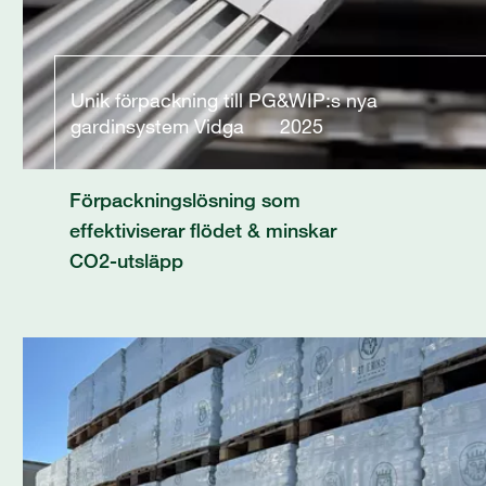
Unik förpackning till PG&WIP:s nya
gardinsystem Vidga
2025
Förpackningslösning som
effektiviserar flödet & minskar
CO2-utsläpp