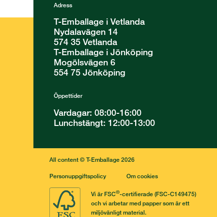
Adress
T-Emballage i Vetlanda
Nydalavägen 14
574 35 Vetlanda
T-Emballage i Jönköping
Mogölsvägen 6
554 75 Jönköping
Öppettider
Vardagar: 08:00-16:00
Lunchstängt: 12:00-13:00
All content © T-Emballage 2026
Personuppgiftspolicy
Om cookies
®
Vi är FSC
-certifierade (FSC-C149475)
och vi arbetar med papper som är ett
miljövänligt material.