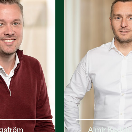
rgström
Almir Kadiric