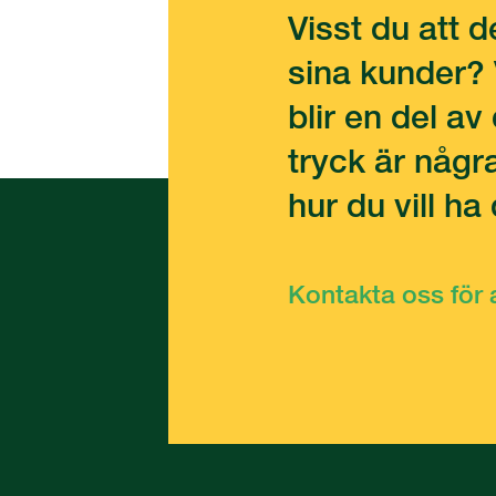
Visst du att d
sina kunder? 
blir en del a
tryck är någr
hur du vill ha
Kontakta oss för