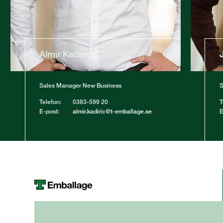
Almir Kadiric
Sales Manager New Business
S
Telefon:
0383-599 20
T
E-post:
almir.kadiric@t-emballage.se
E