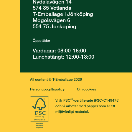
Nydalavägen 14
574 35 Vetlanda
T-Emballage i Jönköping
Mogölsvägen 6
554 75 Jönköping
Öppettider
Vardagar: 08:00-16:00
Lunchstängt: 12:00-13:00
All content © T-Emballage 2026
Personuppgiftspolicy
Om cookies
®
Vi är FSC
-certifierade (FSC-C149475)
och vi arbetar med papper som är ett
miljövänligt material.