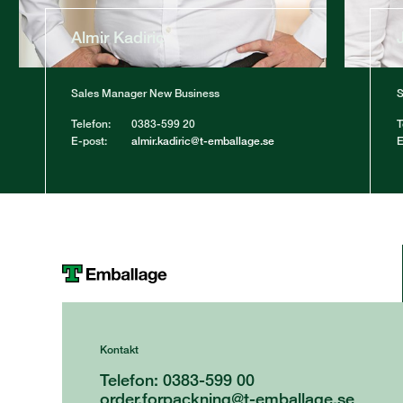
Almir Kadiric
Sales Manager New Business
S
Telefon:
0383-599 20
T
E-post:
almir.kadiric@t-emballage.se
E
Kontakt
Telefon: 0383-599 00
order.forpackning@t-emballage.se