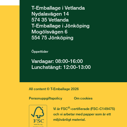
T-Emballage i Vetlanda
Nydalavägen 14
574 35 Vetlanda
T-Emballage i Jönköping
Mogölsvägen 6
554 75 Jönköping
Öppettider
Vardagar: 08:00-16:00
Lunchstängt: 12:00-13:00
All content © T-Emballage 2026
Personuppgiftspolicy
Om cookies
®
Vi är FSC
-certifierade (FSC-C149475)
och vi arbetar med papper som är ett
miljövänligt material.