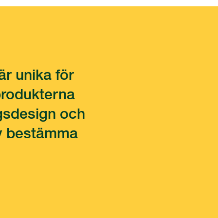
är unika för
 produkterna
ngsdesign och
älv bestämma